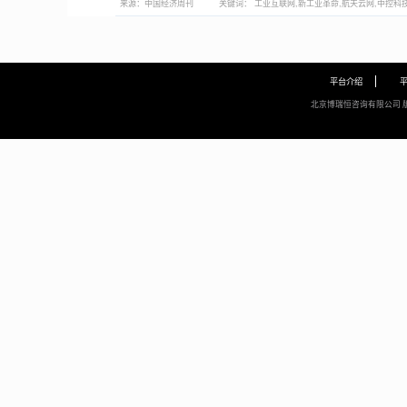
来源：
中国经济周刊
关键词：
工业互联网,新工业革命,航天云网,中控科
平台介绍
北京博瑞恒咨询有限公司 版权所有 