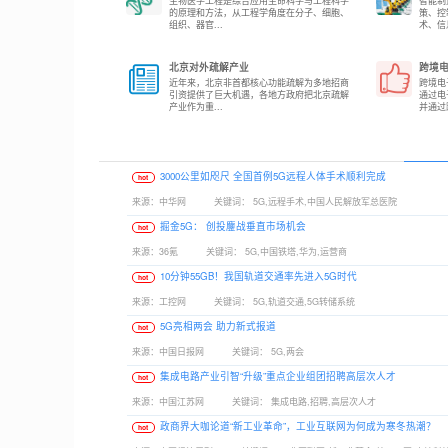
生物医学工程是综合应用生命科学与工程科学
智能制
的原理和方法，从工程学角度在分子、细胞、
策、控
组织、器官...
术、信息
北京对外疏解产业
跨境
近年来，北京非首都核心功能疏解为多地招商
跨境电
引资提供了巨大机遇，各地方政府把北京疏解
通过电
产业作为重...
并通过跨
3000公里如咫尺 全国首例5G远程人体手术顺利完成
hot
来源：
中华网
关键词：
5G,远程手术,中国人民解放军总医院
掘金5G： 创投鏖战垂直市场机会
hot
来源：
36氪
关键词：
5G,中国铁塔,华为,运营商
10分钟55GB！我国轨道交通率先进入5G时代
hot
来源：
工控网
关键词：
5G,轨道交通,5G转储系统
5G亮相两会 助力新式报道
hot
来源：
中国日报网
关键词：
5G,两会
集成电路产业引智“升级”重点企业组团招聘高层次人才
hot
来源：
中国江苏网
关键词：
集成电路,招聘,高层次人才
政商界大咖论道“新工业革命”，工业互联网为何成为寒冬热潮？
hot